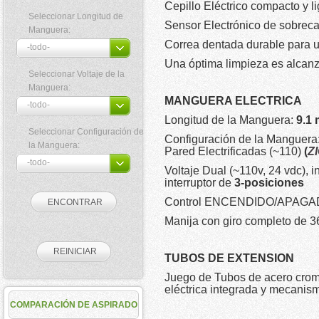
Cepillo Eléctrico compacto y l
Seleccionar Longitud de
Sensor Electrónico de sobreca
Manguera:
Correa dentada durable para u
Una óptima limpieza es alcanza
Seleccionar Voltaje de la
Manguera:
MANGUERA ELECTRICA
Longitud de la Manguera:
9.1 
Seleccionar Configuración de
Configuración de la Manguera
la Manguera:
Pared Electrificadas (~110)
(
ZI
Voltaje Dual (~110v, 24 vdc), 
interruptor de
3-posiciones
Control ENCENDIDO/APAGADO pa
Manija con giro completo de 3
TUBOS DE EXTENSION
Juego de Tubos de acero crom
eléctrica integrada y mecanis
COMPARACIÓN DE ASPIRADO