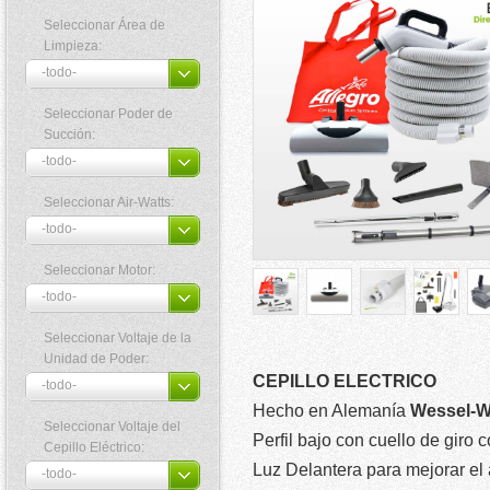
Seleccionar Área de
Limpieza:
Seleccionar Poder de
Succión:
Seleccionar Air-Watts:
Seleccionar Motor:
Seleccionar Voltaje de la
Unidad de Poder:
CEPILLO ELECTRICO
Hecho en Alemanía
Wessel-W
Seleccionar Voltaje del
Perfil bajo con cuello de giro 
Cepillo Eléctrico:
Luz Delantera para mejorar el 