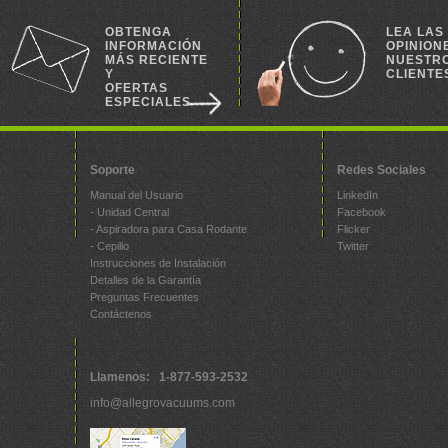
OBTENGA
LEA LAS
INFORMACIÓN
OPINION
MÁS RECIENTE
NUESTR
Y
CLIENTE
OFERTAS
ESPECIALES
Soporte
Redes Sociales
Manual del Usuario
LinkedIn
- Unidad Central
Facebook
- Aspiradora para Casa Rodante
Flicker
- Cepillo
Twitter
Instrucciones de Instalación
Detalles de la Garantía
Preguntas Frecuentes
Contáctenos
Llamenos: 1-877-593-2532
info@allegrovacuums.com