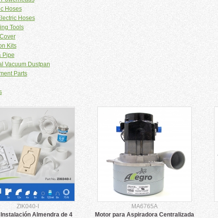
ic Hoses
lectric Hoses
ing Tools
Cover
on Kits
& Pipe
al Vacuum Dustpan
ment Parts
s
ZIK040-I
MA6765A
 Instalación Almendra de 4
Motor para Aspiradora Centralizada