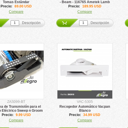
Tomas Estándar
- Beam - 116765 Ametek Lamb
Precio:
69.00 USD
Precio:
189.95 USD
Compare
Compare
Descripción
Descripción
ZAS099-BT
VAC-5305
ea de Transmisión para el
Recogedor Automático Vacpan
o Eléctrico Sweep n Groom
Blanco
ZAS099
Precio:
9.99 USD
Precio:
34.99 USD
Compare
Compare