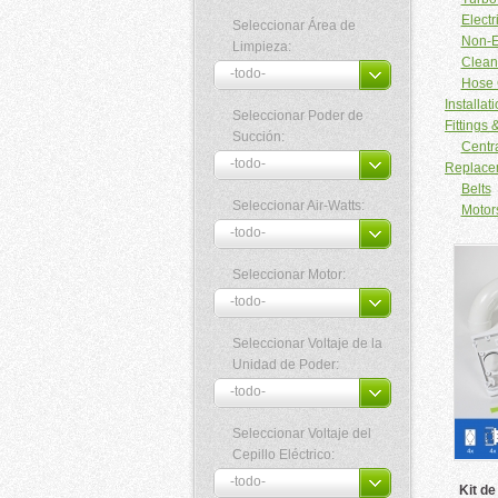
Electr
Seleccionar Área de
Non-E
Limpieza:
Clean
Hose 
Installati
Seleccionar Poder de
Fittings 
Succión:
Centr
Replace
Belts
Seleccionar Air-Watts:
Motor
Seleccionar Motor:
Seleccionar Voltaje de la
Unidad de Poder:
Seleccionar Voltaje del
Cepillo Eléctrico:
Kit de