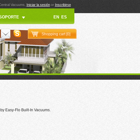
 Central Vacuums,
Iniciar la sesión
or
Inscribirse
SOPORTE
EN
ES
Shopping cart [
0
]
by Easy-Flo Built-In Vacuums.