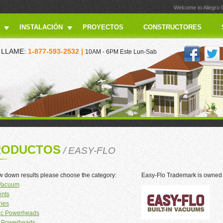
Welcome to Allegro
INSTALACIÓN
PROYECTOS
CONSTRUCTORES
LLAME:
1-877-593-2532 |
10AM - 6PM Este Lun-Sab
RODUCTOS
/ EASY-FLO
w down results please choose the category:
Easy-Flo Trademark is owned 
 Vacuum
ents
ies
ric Powerheads
 Powerheads