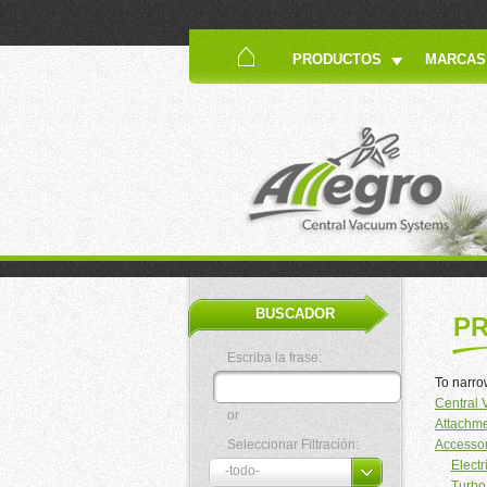
PRODUCTOS
MARCAS
BUSCADOR
P
Escriba la frase:
To narro
Central
or
Attachm
Seleccionar Filtración:
Accessor
Elect
Turbo