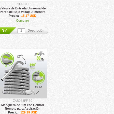
ZIC010-I
Válvula de Entrada Universal de
Pared de Bajo Voltaje Almendra
Precio:
15.17 USD
Compare
Descripción
ZAS083FF-30
Manguera de 9 m con Control
Remoto para Aspiración
Centralizada Allegro
Precio:
129.99 USD