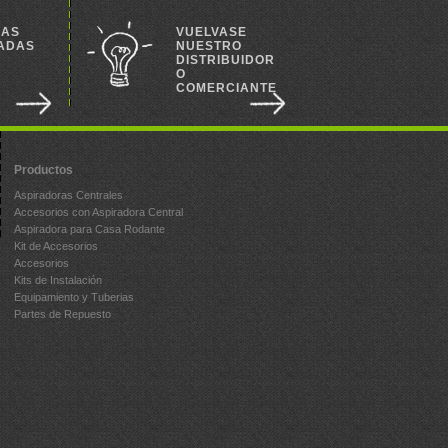
RAS
VUELVASE
ADAS
NUESTRO
DISTRIBUIDOR
O
S
COMERCIANTE
Productos
Aspiradoras Centrales
Accesorios con Aspiradora Central
Aspiradora para Casa Rodante
Kit de Accesorios
Accesorios
Kits de Instalación
Equipamiento y Tuberias
Partes de Repuesto