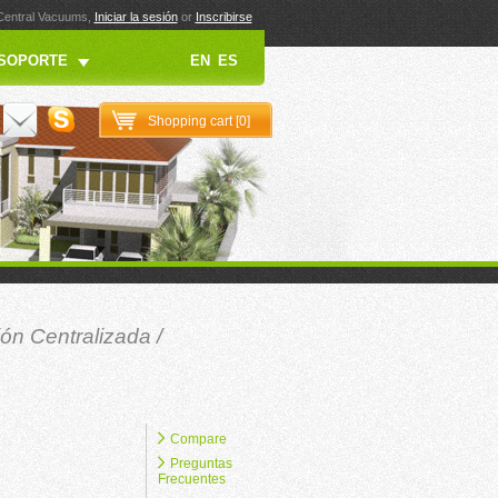
 Central Vacuums,
Iniciar la sesión
or
Inscribirse
SOPORTE
EN
ES
Shopping cart [
0
]
ón Centralizada
/
Compare
Preguntas
Frecuentes