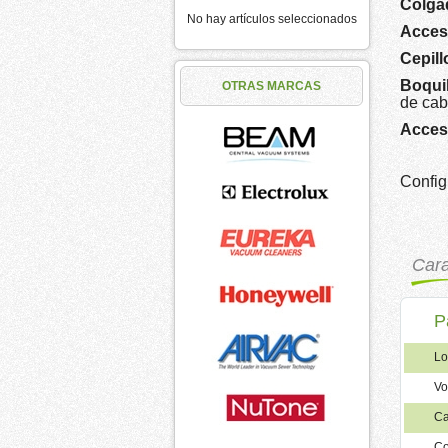
Colga
No hay artículos seleccionados
Acces
Cepill
Boquil
OTRAS MARCAS
de caba
Acces
Config
Cara
P
Lo
Vo
Ca
Co