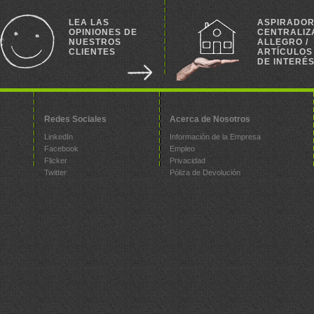
LEA LAS
ASPIRADO
OPINIONES DE
CENTRALIZ
NUESTROS
ALLEGRO /
CLIENTES
ARTÍCULOS
DE INTERÉ
Redes Sociales
Acerca de Nosotros
LinkedIn
Información de la Empresa
Facebook
Empleo
Flicker
Privacidad
Twitter
Póliza de Devolución