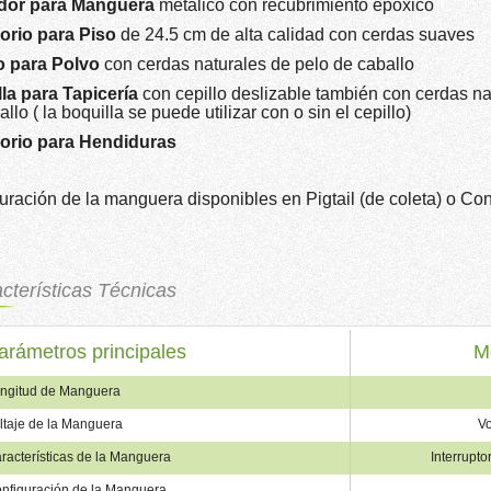
dor para Manguera
metálico con recubrimiento epóxico
orio para Piso
de 24.5 cm de alta calidad con cerdas suaves
o para Polvo
con cerdas naturales de pelo de caballo
la para Tapicería
con cepillo deslizable también con cerdas na
llo ( la boquilla se puede utilizar con o sin el cepillo)
orio para Hendiduras
uración de la manguera disponibles en Pigtail (de coleta) o Co
cterísticas Técnicas
arámetros principales
M
ngitud de Manguera
ltaje de la Manguera
Vo
racterísticas de la Manguera
Interrupt
nfiguración de la Manguera