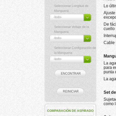
Lo últ
Seleccionar Longitud de
Manguera:
Ajuste
excepc
De fác
Seleccionar Voltaje de la
cuello 
Manguera:
Inter
Cable 
Seleccionar Configuración de
la Manguera:
Mangu
La aga
para en
punta 
La aga
Set d
Sujetad
como l
COMPARACIÓN DE ASPIRADO