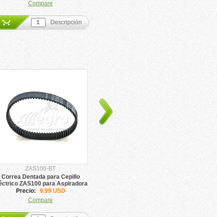
Compare
Compare
Descripción
Descripción
ZAS100-BT
ZAS100-M
Correa Dentada para Cepillo
Motor para Cepillo Eléctrico ZAS100
éctrico ZAS100 para Aspiradora
Central
Precio:
9.99 USD
Precio:
75.88 USD
Compare
Compare