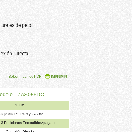
turales de pelo
nexión Directa
Boletín Técnico PDF
IMPRIMIR
odelo - ZAS056DC
9.1 m
ltaje dual ~ 120 v y 24 v dc
or 3 Posiciones Encendido/Apagado
Conexión Directa