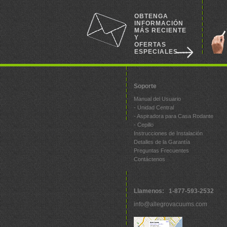
OBTENGA
INFORMACIÓN
MÁS RECIENTE
Y
OFERTAS
ESPECIALES
Soporte
Manual del Usuario
- Unidad Central
- Aspiradora para Casa Rodante
- Cepillo
Instrucciones de Instalación
Detalles de la Garantía
Preguntas Frecuentes
Contáctenos
Llamenos: 1-877-593-2532
info@allegrovacuums.com