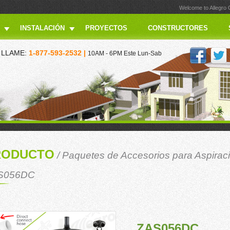
Welcome to Allegro
INSTALACIÓN
PROYECTOS
CONSTRUCTORES
LLAME:
1-877-593-2532 |
10AM - 6PM Este Lun-Sab
RODUCTO
/
Paquetes de Accesorios para Aspiraci
S056DC
ZAS056DC