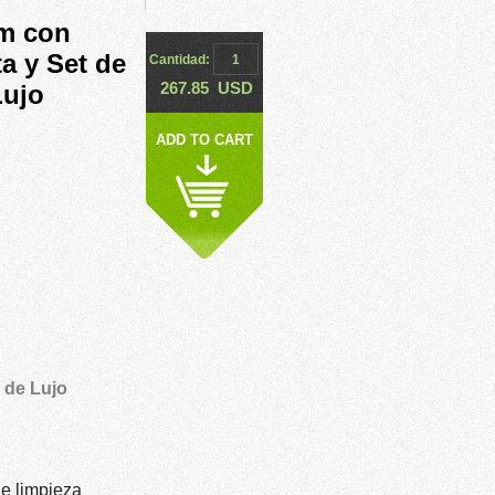
m con
a y Set de
Cantidad:
267.85
USD
Lujo
ADD TO CART
 de Lujo
de limpieza