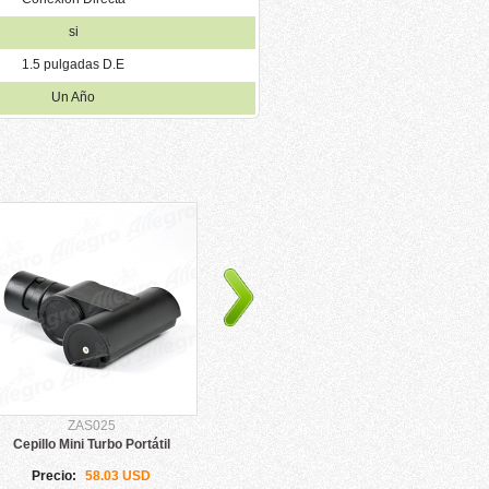
si
1.5 pulgadas D.E
Un Año
ZAS025
ZAS036-MF-G
Cepillo Mini Turbo Portátil
Mopa de Microfibra, Almohadilla de
Se
30 cm en Velcro Verde de Aspiración
Central
Precio:
58.03 USD
Precio:
39.99 USD