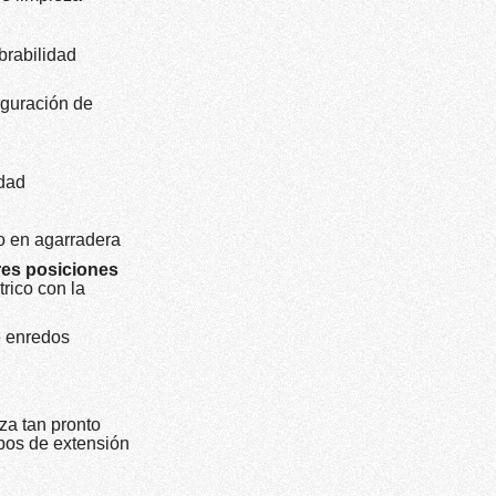
brabilidad
iguración de
idad
o en agarradera
tres posiciones
trico con la
e enredos
iza tan pronto
bos de extensión