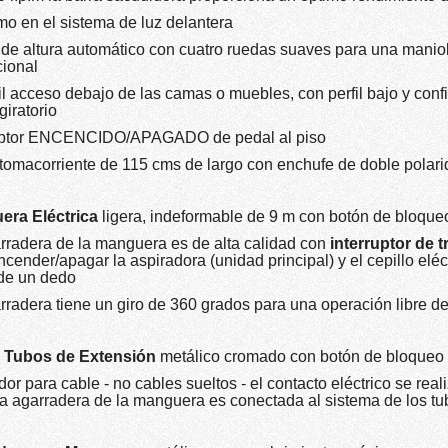
imo en el sistema de luz delantera
 de altura automático con cuatro ruedas suaves para una manio
ional
il acceso debajo de las camas o muebles, con perfil bajo y conf
giratorio
ruptor ENCENCIDO/APAGADO de pedal al piso
tomacorriente de 115 cms de largo con enchufe de doble polar
era Eléctrica
ligera, indeformable de 9 m con botón de bloque
rradera de la manguera es de alta calidad con
interruptor de 
cender/apagar la aspiradora (unidad principal) y el cepillo eléc
de un dedo
rradera tiene un giro de 360 grados para una operación libre d
e Tubos de Extensión
metálico cromado con botón de bloqueo
or para cable - no cables sueltos - el contacto eléctrico se real
a agarradera de la manguera es conectada al sistema de los tu