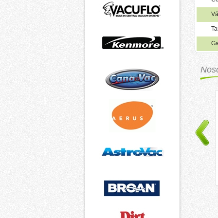
Vá
Ta
Ga
Nos