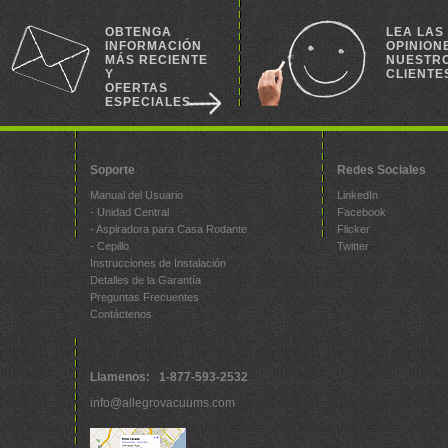
OBTENGA
LEA LAS
INFORMACIÓN
OPINION
MÁS RECIENTE
NUESTR
Y
CLIENTE
OFERTAS
ESPECIALES
Soporte
Redes Sociales
Manual del Usuario
LinkedIn
- Unidad Central
Facebook
- Aspiradora para Casa Rodante
Flicker
- Cepillo
Twitter
Instrucciones de Instalación
Detalles de la Garantía
Preguntas Frecuentes
Contáctenos
Llamenos: 1-877-593-2532
info@allegrovacuums.com