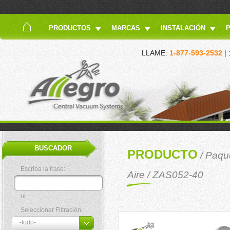
PRODUCTOS
MARCAS
INSTALACIÓN
LLAME:
1-877-593-2532 |
BUSCADOR
PRODUCTO
/
Paque
Escriba la frase:
Aire
/ ZAS052-40
or
Seleccionar Filtración: