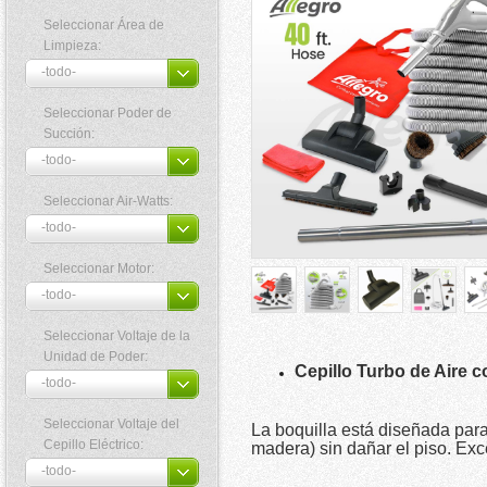
Seleccionar Área de
Limpieza:
Seleccionar Poder de
Succión:
Seleccionar Air-Watts:
Seleccionar Motor:
Seleccionar Voltaje de la
Unidad de Poder:
Cepillo Turbo de Aire co
Seleccionar Voltaje del
La boquilla está diseñada para
Cepillo Eléctrico:
madera) sin dañar el piso. Exc