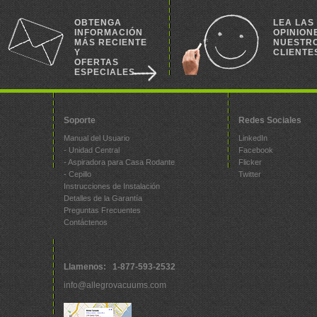
OBTENGA
LEA LAS
INFORMACIÓN
OPINION
MÁS RECIENTE
NUESTR
Y
CLIENTE
OFERTAS
ESPECIALES
Soporte
Redes Sociales
Manual del Usuario
LinkedIn
- Unidad Central
Facebook
- Aspiradora para Casa Rodante
Flicker
- Cepillo
Twitter
Instrucciones de Instalación
Detalles de la Garantía
Preguntas Frecuentes
Contáctenos
Llamenos: 1-877-593-2532
info@allegrovacuums.com