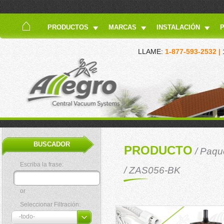
PRODUCTOS
MARCAS
INSTALACIÓN
LLAME:
1-877-593-2532 |
BUSCADOR
PRODUCTO
/
Paque
Escriba la frase:
/ ZAS056-BK
or
Seleccionar Filtración: