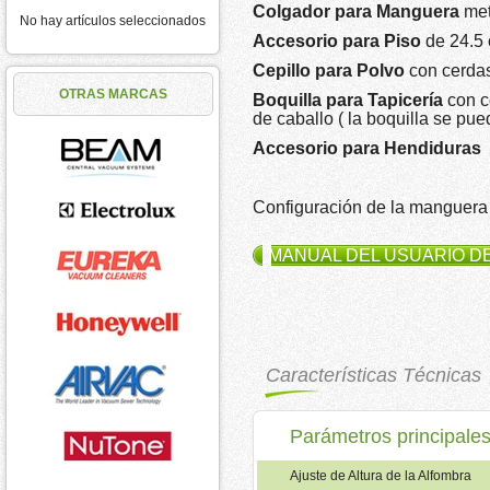
Colgador para Manguera
met
No hay artículos seleccionados
Accesorio para Piso
de 24.5 
Cepillo para Polvo
con cerdas
OTRAS MARCAS
Boquilla para Tapicería
con c
de caballo ( la boquilla se pued
Accesorio para Hendiduras
Configuración de la manguera d
MANUAL DEL USUARIO D
Características Técnicas
Parámetros principale
Ajuste de Altura de la Alfombra