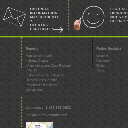
OBTENGA
LEA LAS
INFORMACIÓN
OPINION
MÁS RECIENTE
NUESTR
Y
CLIENTE
OFERTAS
ESPECIALES
Soporte
Redes Sociales
Manual del Usuario
LinkedIn
- Unidad Central
Facebook
- Aspiradora para Casa Rodante
Flicker
- Cepillo
Twitter
Instrucciones de Instalación
Detalles de la Garantía
Preguntas Frecuentes
Contáctenos
Llamenos: 1-877-593-2532
info@allegrovacuums.com