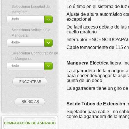
Lo último en el sistema de luz
Seleccionar Longitud de
Manguera:
Ajuste de altura automático c
excepcional
De fácil acceso debajo de las 
Seleccionar Voltaje de la
cuello giratorio
Manguera:
Interruptor ENCENCIDO/APAG
Cable tomacorriente de 115 cm
Seleccionar Configuración de
la Manguera:
Manguera Eléctrica
ligera, i
La agarradera de la manguera 
para encender/apagar la aspirad
punta de un dedo
La agarradera tiene un giro d
Set de Tubos de Extensión
m
Sujetador para cable - no cable
como la agarradera de la mang
COMPARACIÓN DE ASPIRADO