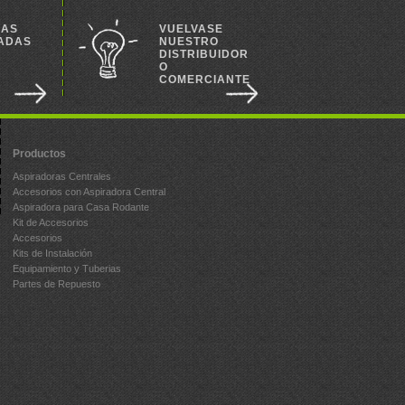
RAS
VUELVASE
ADAS
NUESTRO
DISTRIBUIDOR
O
S
COMERCIANTE
Productos
Aspiradoras Centrales
Accesorios con Aspiradora Central
Aspiradora para Casa Rodante
Kit de Accesorios
Accesorios
Kits de Instalación
Equipamiento y Tuberias
Partes de Repuesto