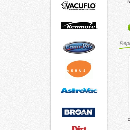
B
Repu
C