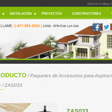
Welcome to Allegro
INSTALACIÓN
PROYECTOS
CONSTRUCTORES
LLAME:
1-877-593-2532 |
10AM - 6PM Este Lun-Sab
RODUCTO
/
Paquetes de Accesorios para Aspiraci
e
/ ZAS033
ZAS033