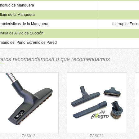
ngitud de Manguera
ltaje de la Manguera
racterísticas de la Manguera
Interruptor Enc
lvula de Alivio de Succión
maño del Puño Extremo de Pared
otros recomendamos/Lo que recomendamos
ZAS012
ZAS022