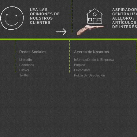
LEA LAS
ASPIRADO
OPINIONES DE
CENTRALIZ
NUESTROS
ALLEGRO /
CLIENTES
ARTÍCULOS
DE INTERÉ
Redes Sociales
Acerca de Nosotros
LinkedIn
Información de la Empresa
Facebook
Empleo
Flicker
Privacidad
Twitter
Póliza de Devolución