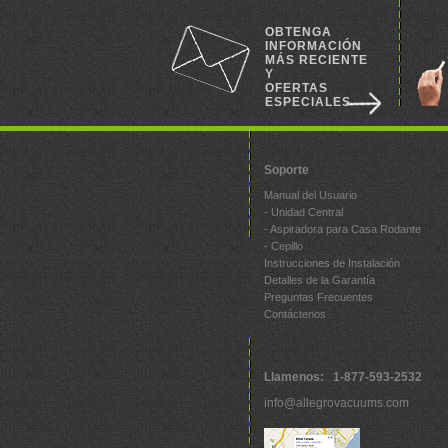
OBTENGA
INFORMACIÓN
MÁS RECIENTE
Y
OFERTAS
ESPECIALES
Soporte
Manual del Usuario
- Unidad Central
- Aspiradora para Casa Rodante
- Cepillo
Instrucciones de Instalación
Detalles de la Garantía
Preguntas Frecuentes
Contáctenos
Llamenos: 1-877-593-2532
info@allegrovacuums.com