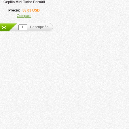
Cepillo Mini Turbo Portátil
Correa de Repuesto para Turbocat
TP210
Precio:
58.03 USD
Precio:
19.99 USD
Compare
Compare
Descripción
Descripción