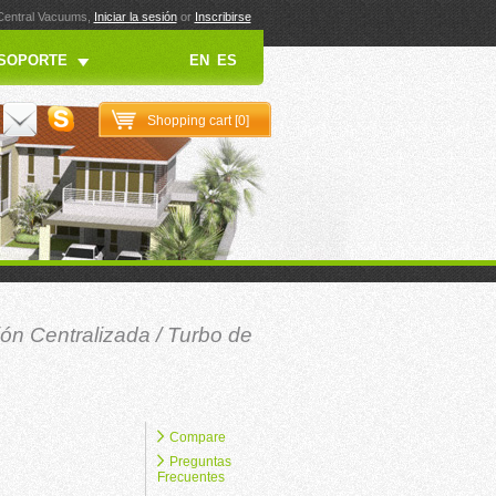
 Central Vacuums,
Iniciar la sesión
or
Inscribirse
SOPORTE
EN
ES
Shopping cart [
0
]
ón Centralizada
/
Turbo de
Compare
Preguntas
Frecuentes