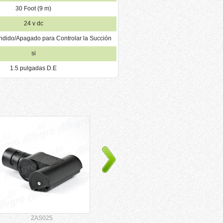
30 Foot (9 m)
24 v dc
endido/Apagado para Controlar la Succión
si
1.5 pulgadas D.E
ZAS025
ZAS031-BT