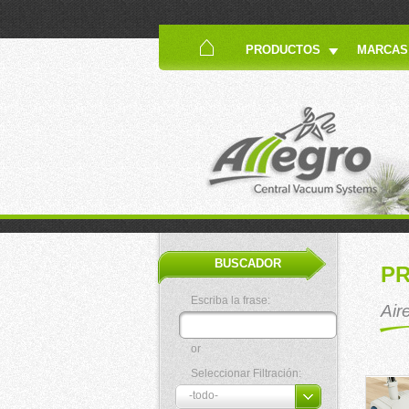
PRODUCTOS
MARCAS
BUSCADOR
P
Escriba la frase:
Air
or
Seleccionar Filtración: