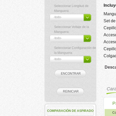
Incluy
Seleccionar Longitud de
Manguera:
Mangue
Set de
Seleccionar Voltaje de la
Cepill
Manguera:
Acceso
Acceso
Seleccionar Configuración de
Cepill
la Manguera:
Colga
Desca
Cara
P
COMPARACIÓN DE ASPIRADO
Co