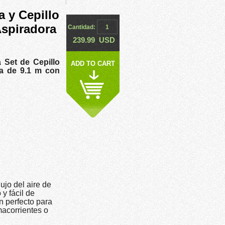
 y Cepillo
Aspiradora
Cantidad:
239.99
USD
 Set de Cepillo
ADD TO CART
 de 9.1 m con
ujo del aire de
y fácil de
n perfecto para
macorrientes o