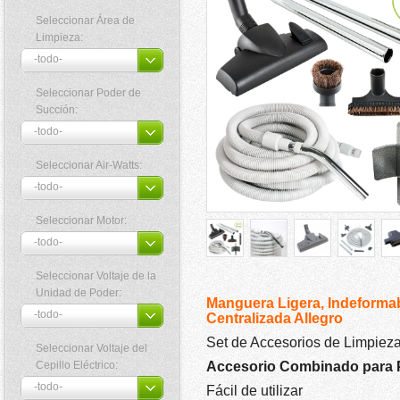
Seleccionar Área de
Limpieza:
Seleccionar Poder de
Succión:
Seleccionar Air-Watts:
Seleccionar Motor:
Seleccionar Voltaje de la
Unidad de Poder:
Manguera Ligera, Indeformab
Centralizada Allegro
Set de Accesorios de Limpieza
Seleccionar Voltaje del
Cepillo Eléctrico:
Accesorio Combinado para 
Fácil de utilizar