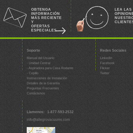
OBTENGA
LEA LAS
INFORMACIÓN
OPINION
MÁS RECIENTE
NUESTR
Y
CLIENTE
OFERTAS
ESPECIALES
Soporte
Redes Sociales
Manual del Usuario
LinkedIn
- Unidad Central
Facebook
- Aspiradora para Casa Rodante
Flicker
- Cepillo
Twitter
Instrucciones de Instalación
Detalles de la Garantía
Preguntas Frecuentes
Contáctenos
Llamenos: 1-877-593-2532
info@allegrovacuums.com