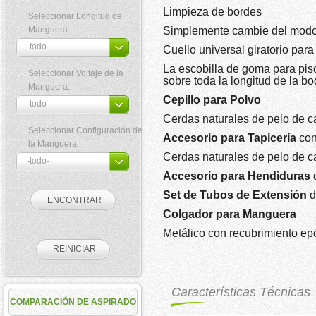
Limpieza de bordes
Seleccionar Longitud de
Manguera:
Simplemente cambie del modo 
Cuello universal giratorio par
La escobilla de goma para pis
Seleccionar Voltaje de la
sobre toda la longitud de la bo
Manguera:
Cepillo para Polvo
Cerdas naturales de pelo de c
Seleccionar Configuración de
Accesorio para Tapicería
con
la Manguera:
Cerdas naturales de pelo de c
Accesorio para Hendiduras
Set de Tubos de Extensión
d
Colgador para Manguera
Metálico con recubrimiento ep
Características Técnicas
COMPARACIÓN DE ASPIRADO