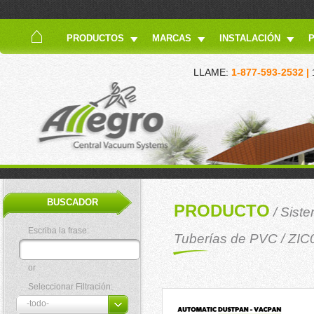
PRODUCTOS
MARCAS
INSTALACIÓN
LLAME:
1-877-593-2532 |
BUSCADOR
PRODUCTO
/
Siste
Escriba la frase:
Tuberías de PVC
/ ZIC
or
Seleccionar Filtración: