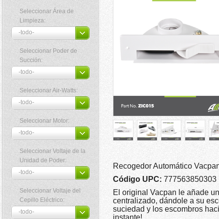
Seleccionar Área de
Limpieza:
Seleccionar Poder de
Succión:
Seleccionar Air-Watts:
Seleccionar Motor:
Seleccionar Voltaje de la
Unidad de Poder:
Recogedor Automático Vacpan 
Código UPC:
777563850303
Seleccionar Voltaje del
El original Vacpan le añade u
Cepillo Eléctrico:
centralizado, dándole a su esc
suciedad y los escombros hacia 
instante!