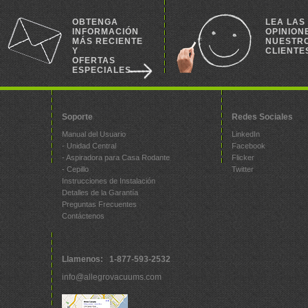
OBTENGA
LEA LAS
INFORMACIÓN
OPINION
MÁS RECIENTE
NUESTR
Y
CLIENTE
OFERTAS
ESPECIALES
Soporte
Redes Sociales
Manual del Usuario
LinkedIn
- Unidad Central
Facebook
- Aspiradora para Casa Rodante
Flicker
- Cepillo
Twitter
Instrucciones de Instalación
Detalles de la Garantía
Preguntas Frecuentes
Contáctenos
Llamenos: 1-877-593-2532
info@allegrovacuums.com