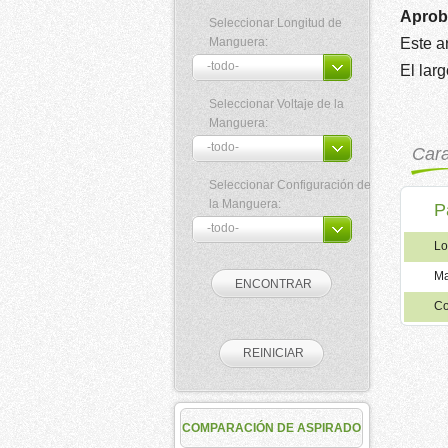
Aprob
Seleccionar Longitud de
Manguera:
Este a
El lar
Seleccionar Voltaje de la
Manguera:
Cara
Seleccionar Configuración de
la Manguera:
P
Lo
Ma
Co
COMPARACIÓN DE ASPIRADO