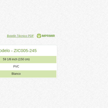
Boletín Técnico PDF
IMPRIMIR
delo - ZIC005-245
59 1/8 inch (150 cm)
PVC
Blanco