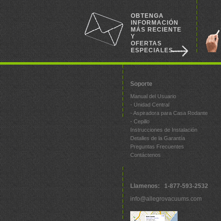
OBTENGA
INFORMACIÓN
MÁS RECIENTE
Y
OFERTAS
ESPECIALES
Soporte
Manual del Usuario
- Unidad Central
- Aspiradora para Casa Rodante
- Cepillo
Instrucciones de Instalación
Detalles de la Garantía
Preguntas Frecuentes
Contáctenos
Llamenos: 1-877-593-2532
info@allegrovacuums.com