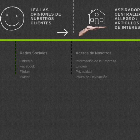
LEA LAS
ASPIRADO
OPINIONES DE
CENTRALIZ
NUESTROS
ALLEGRO /
CLIENTES
ARTÍCULOS
DE INTERÉ
Redes Sociales
Acerca de Nosotros
LinkedIn
Información de la Empresa
Facebook
Empleo
Flicker
Privacidad
Twitter
Póliza de Devolución