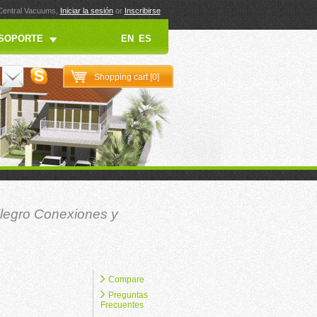
 Central Vacuums,
Iniciar la sesión
or
Inscribirse
SOPORTE
EN
ES
Shopping cart [
0
]
llegro Conexiones y
Compare
Preguntas
Frecuentes