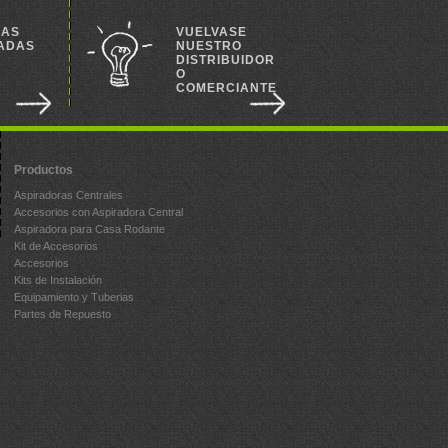
RAS
VUELVASE
ADAS
NUESTRO
DISTRIBUIDOR
O
S
COMERCIANTE
Productos
Aspiradoras Centrales
Accesorios con Aspiradora Central
Aspiradora para Casa Rodante
Kit de Accesorios
Accesorios
Kits de Instalación
Equipamiento y Tuberias
Partes de Repuesto