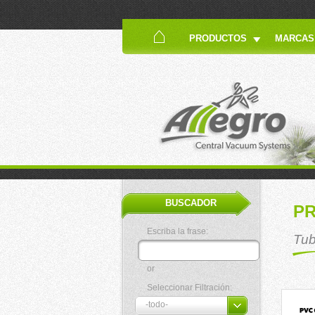
PRODUCTOS
MARCAS
BUSCADOR
P
Escriba la frase:
Tub
or
Seleccionar Filtración: