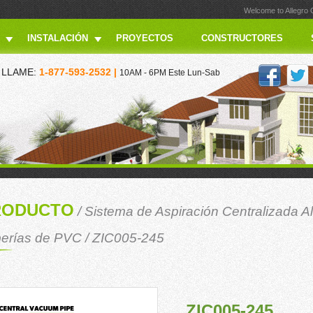
Welcome to Allegro
INSTALACIÓN
PROYECTOS
CONSTRUCTORES
LLAME:
1-877-593-2532 |
10AM - 6PM Este Lun-Sab
RODUCTO
/
Sistema de Aspiración Centralizada A
erías de PVC
/ ZIC005-245
ZIC005-245