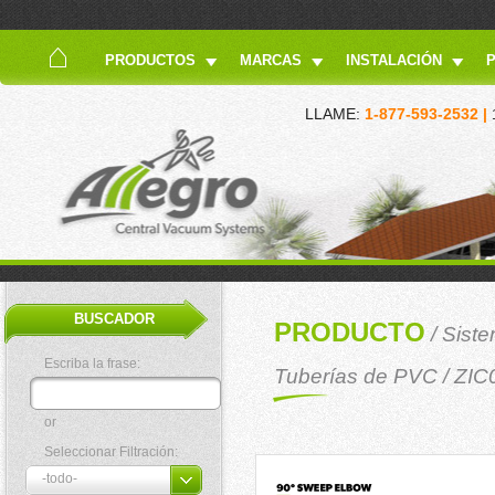
PRODUCTOS
MARCAS
INSTALACIÓN
LLAME:
1-877-593-2532 |
BUSCADOR
PRODUCTO
/
Siste
Escriba la frase:
Tuberías de PVC
/ ZIC
or
Seleccionar Filtración: