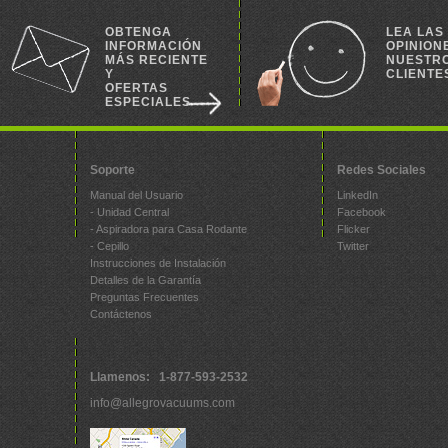
OBTENGA
LEA LAS
INFORMACIÓN
OPINION
MÁS RECIENTE
NUESTR
Y
CLIENTE
OFERTAS
ESPECIALES
Soporte
Redes Sociales
Manual del Usuario
LinkedIn
- Unidad Central
Facebook
- Aspiradora para Casa Rodante
Flicker
- Cepillo
Twitter
Instrucciones de Instalación
Detalles de la Garantía
Preguntas Frecuentes
Contáctenos
Llamenos: 1-877-593-2532
info@allegrovacuums.com