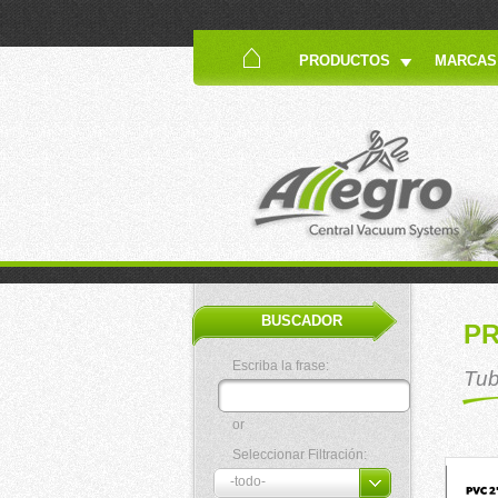
PRODUCTOS
MARCAS
BUSCADOR
P
Escriba la frase:
Tub
or
Seleccionar Filtración: