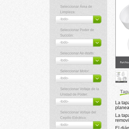
Seleccionar Área de
Limpieza:
Seleccionar Poder de
Succión:
Seleccionar Air-Watts:
Seleccionar Motor:
Seleccionar Voltaje de la
Tap
Unidad de Poder:
La tap
planea
Seleccionar Voltaje del
La tap
Cepillo Eléctrico:
removi
El diám