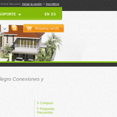
 Central Vacuums,
Iniciar la sesión
or
Inscribirse
SOPORTE
EN
ES
Shopping cart [
0
]
llegro Conexiones y
Compare
Preguntas
Frecuentes