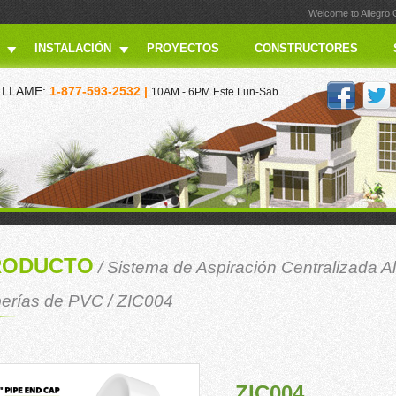
Welcome to Allegro
INSTALACIÓN
PROYECTOS
CONSTRUCTORES
LLAME:
1-877-593-2532 |
10AM - 6PM Este Lun-Sab
RODUCTO
/
Sistema de Aspiración Centralizada A
erías de PVC
/ ZIC004
ZIC004