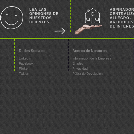
LEA LAS
ASPIRADO
OPINIONES DE
CENTRALIZ
NUESTROS
ALLEGRO /
CLIENTES
ARTÍCULOS
DE INTERÉ
Redes Sociales
Acerca de Nosotros
LinkedIn
Información de la Empresa
Facebook
Empleo
Flicker
Privacidad
Twitter
Póliza de Devolución