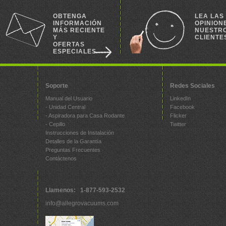
OBTENGA
LEA LAS
INFORMACIÓN
OPINION
MÁS RECIENTE
NUESTR
Y
CLIENTE
OFERTAS
ESPECIALES
Soporte
Redes Sociales
Manual del Usuario
LinkedIn
- Unidad Central
Facebook
- Aspiradora para Casa Rodante
Flicker
- Cepillo
Twitter
Instrucciones de Instalación
Detalles de la Garantía
Preguntas Frecuentes
Contáctenos
Llamenos: 1-877-593-2532
info@allegrovacuums.com