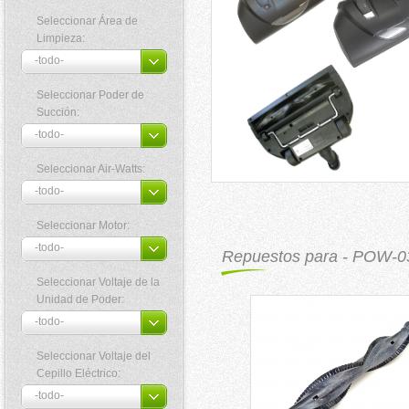
Seleccionar Área de
Limpieza:
Seleccionar Poder de
Succión:
Seleccionar Air-Watts:
Seleccionar Motor:
Repuestos para - POW-0
Seleccionar Voltaje de la
Unidad de Poder:
Seleccionar Voltaje del
Cepillo Eléctrico: