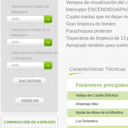
Ventana de visualización del ce
Seleccionar Longitud de
Interruptor ENCENDIDO/APA
Manguera:
Cuatro ruedas que no dejan m
Gran limpieza de bordes
Seleccionar Voltaje de la
Parachoques protector
Manguera:
Trayectoria de limpieza de 13
Apropiado también para suelo
Seleccionar Configuración de
la Manguera:
Características Técnicas
Parámetros principale
Voltaje del Cepillo Eléctrico
Amperaje Máx
Ajuste de Altura de la Alfombra
Luz Delantera
COMPARACIÓN DE ASPIRADO