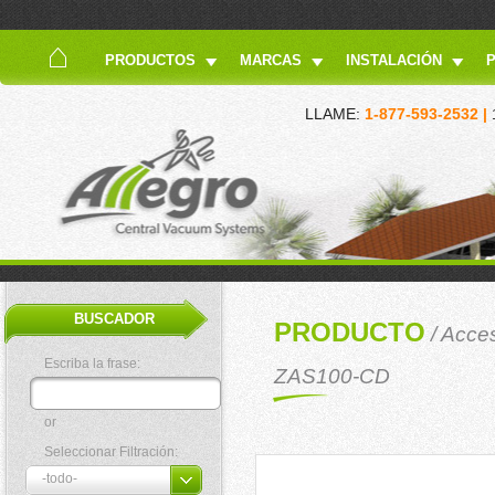
PRODUCTOS
MARCAS
INSTALACIÓN
LLAME:
1-877-593-2532 |
BUSCADOR
PRODUCTO
/
Acces
Escriba la frase:
ZAS100-CD
or
Seleccionar Filtración: