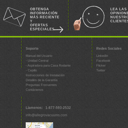
OBTENGA
LEA LAS
INFORMACIÓN
OPINION
MÁS RECIENTE
NUESTR
Y
CLIENTE
OFERTAS
ESPECIALES
Soporte
Redes Sociales
Manual del Usuario
LinkedIn
- Unidad Central
Facebook
- Aspiradora para Casa Rodante
Flicker
- Cepillo
Twitter
Instrucciones de Instalación
Detalles de la Garantía
Preguntas Frecuentes
Contáctenos
Llamenos: 1-877-593-2532
info@allegrovacuums.com