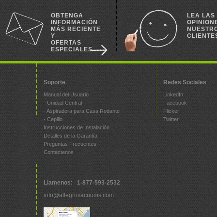
OBTENGA
LEA LAS
INFORMACIÓN
OPINION
MÁS RECIENTE
NUESTR
Y
CLIENTE
OFERTAS
ESPECIALES
Soporte
Redes Sociales
Manual del Usuario
LinkedIn
- Unidad Central
Facebook
- Aspiradora para Casa Rodante
Flicker
- Cepillo
Twitter
Instrucciones de Instalación
Detalles de la Garantía
Preguntas Frecuentes
Contáctenos
Llamenos: 1-877-593-2532
info@allegrovacuums.com