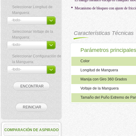
*
El mango metálico encaja en cualquier tubo
Seleccionar Longitud de
*
Mecanismo de bloqueo con ajuste de fricc
Manguera:
Seleccionar Voltaje de la
Características Técnicas
Manguera:
Parámetros principale
Seleccionar Configuración de
Color
la Manguera:
Longitud de Manguera
Manija con Giro 360 Grados
Voltaje de la Manguera
Tamaño del Puño Extremo de Pa
COMPARACIÓN DE ASPIRADO