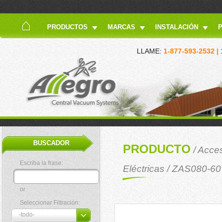
PRODUCTOS
MARCAS
INSTALACIÓN
LLAME:
1-877-593-2532 |
BUSCADOR
PRODUCTO
/
Acces
Escriba la frase:
Eléctricas
/ ZAS080-60
or
Seleccionar Filtración: