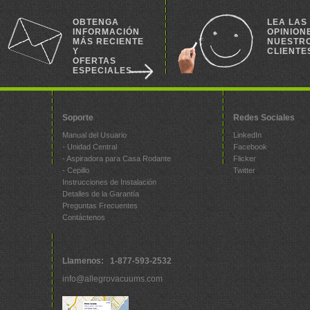
OBTENGA
LEA LAS
INFORMACIÓN
OPINION
MÁS RECIENTE
NUESTR
Y
CLIENTE
OFERTAS
ESPECIALES
Soporte
Redes Sociales
Manual del Usuario
LinkedIn
- Unidad Central
Facebook
- Aspiradora para Casa Rodante
Flicker
- Cepillo
Twitter
Instrucciones de Instalación
Detalles de la Garantía
Preguntas Frecuentes
Contáctenos
Llamenos: 1-877-593-2532
info@allegrovacuums.com