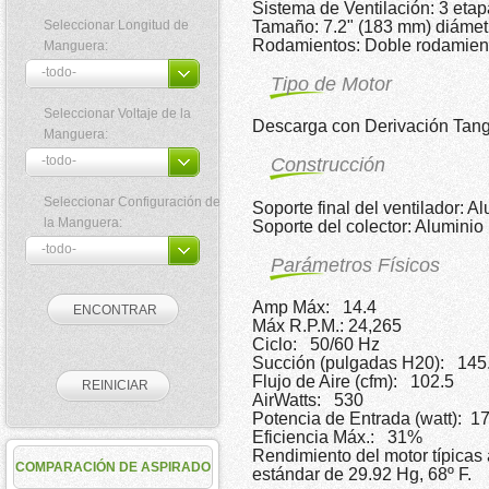
Sistema de Ventilación: 3 eta
Seleccionar Longitud de
Tamaño: 7.2" (183 mm) diámet
Rodamientos: Doble rodamient
Manguera:
Tipo de Motor
Seleccionar Voltaje de la
Descarga con Derivación Tang
Manguera:
Construcción
Seleccionar Configuración de
Soporte final del ventilador: A
la Manguera:
Soporte del colector: Aluminio
Parámetros Físicos
Amp Máx: 14.4
Máx R.P.M.: 24,265
Ciclo: 50/60 Hz
Succión (pulgadas H20): 145
Flujo de Aire (cfm): 102.5
AirWatts: 530
Potencia de Entrada (watt): 1
Eficiencia Máx.: 31%
Rendimiento del motor típicas 
COMPARACIÓN DE ASPIRADO
estándar de 29.92 Hg, 68º F.