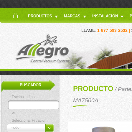
PRODUCTOS
MARCAS
INSTALACIÓN
LLAME:
1-877-593-2532 |
BUSCADOR
PRODUCTO
/
Parte
Escriba la frase:
MA7500A
or
Seleccionar Filtración: