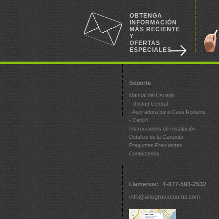
OBTENGA
INFORMACIÓN
MÁS RECIENTE
Y
OFERTAS
ESPECIALES
Soporte
Manual del Usuario
- Unidad Central
- Aspiradora para Casa Rodante
- Cepillo
Instrucciones de Instalación
Detalles de la Garantía
Preguntas Frecuentes
Contáctenos
Llamenos: 1-877-593-2532
info@allegrovacuums.com