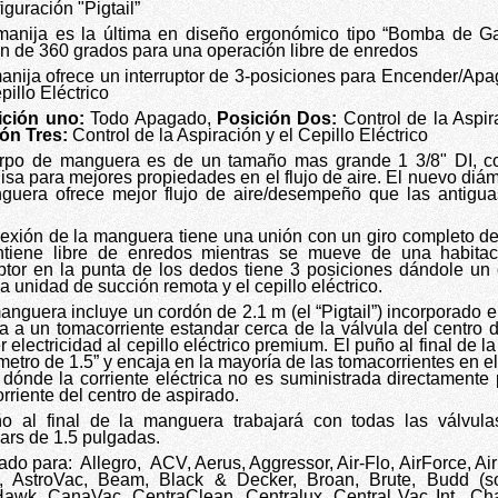
iguración "Pigtail”
manija es la última en diseño ergonómico tipo “Bomba de G
ón de 360 grados para una operación libre de enredos
anija ofrece un interruptor de 3-posiciones para Encender/Apa
pillo Eléctrico
ición uno:
Todo Apagado,
Posición Dos:
Control de la Aspi
ón Tres:
Control de la Aspiración y el Cepillo Eléctrico
rpo de manguera es de un tamaño mas grande 1 3/8" DI, co
lisa para mejores propiedades en el flujo de aire. El nuevo diám
guera ofrece mejor flujo de aire/desempeño que las antig
exión de la manguera tiene una unión con un giro completo d
tiene libre de enredos mientras se mueve de una habitaci
uptor en la punta de los dedos tiene 3 posiciones dándole un 
a unidad de succión remota y el cepillo eléctrico.
anguera incluye un cordón de 2.1 m (el “Pigtail”) incorporado 
a a un tomacorriente estandar cerca de la válvula del centro 
r electricidad al cepillo eléctrico premium. El puño al final de 
metro de 1.5” y encaja en la mayoría de las tomacorrientes en 
 dónde la corriente eléctrica no es suministrada directamente 
rriente del centro de aspirado.
o al final de la manguera trabajará con todas las válvula
ars de 1.5 pulgadas.
ado para:
Allegro,
ACV, Aerus, Aggressor, Air-Flo, AirForce, Air
, AstroVac, Beam, Black & Decker, Broan, Brute, Budd (so
awk, CanaVac, CentraClean, Centralux, Central Vac Int., Ch