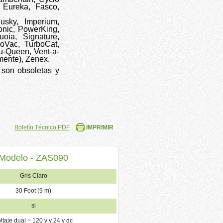
, Eureka, Fasco,
Husky, Imperium,
nic, PowerKing,
oia, Signature,
roVac, TurboCat,
u-Queen, Vent-a-
mente), Zenex.
 son obsoletas y
Boletín Técnico PDF
IMPRIMIR
Modelo - ZAS090
Gris Claro
30 Foot (9 m)
si
ltaje dual ~ 120 v y 24 v dc