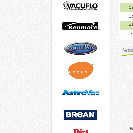
Ca
Co
Vá
Ta
Nos
F