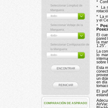
*
Conf
Seleccionar Longitud de
*
La 
Manguera:
rotaci
*
La m
y el Ce
Seleccionar Voltaje de la
*
Pos
Posici
Manguera:
El cue
pared 
la man
Seleccionar Configuración de
1.25”.
la Manguera:
La con
lo man
interr
sobre l
Esta m
conect
provee
un diá
en día
tomaco
El puñ
estand
Adecu
COMPARACIÓN DE ASPIRADO
AirVac
BlackH