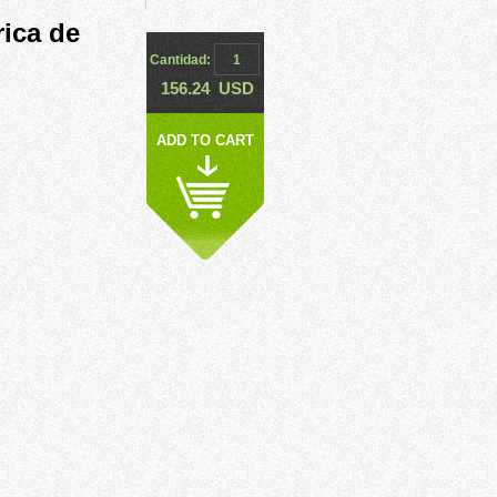
ica de
Cantidad:
156.24
USD
ADD TO CART