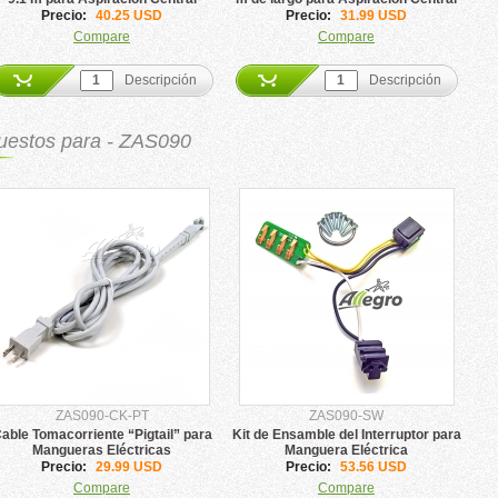
Allegro
Allegro
Precio:
40.25 USD
Precio:
31.99 USD
Compare
Compare
Descripción
Descripción
estos para - ZAS090
ZAS090-CK-PT
ZAS090-SW
able Tomacorriente “Pigtail” para
Kit de Ensamble del Interruptor para
Mangueras Eléctricas
Manguera Eléctrica
Precio:
29.99 USD
Precio:
53.56 USD
Compare
Compare