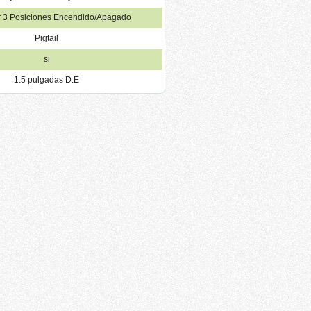
or 3 Posiciones Encendido/Apagado
Pigtail
si
1.5 pulgadas D.E