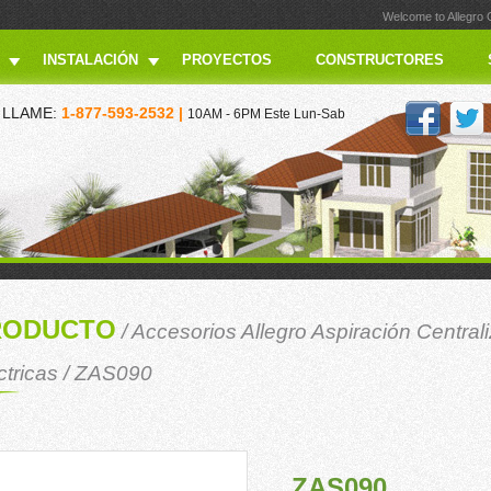
Welcome to Allegro
INSTALACIÓN
PROYECTOS
CONSTRUCTORES
LLAME:
1-877-593-2532 |
10AM - 6PM Este Lun-Sab
RODUCTO
/
Accesorios Allegro Aspiración Central
ctricas
/ ZAS090
ZAS090