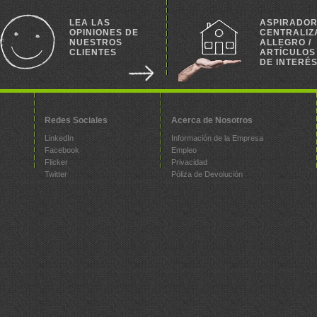
LEA LAS
ASPIRADO
OPINIONES DE
CENTRALIZ
NUESTROS
ALLEGRO /
CLIENTES
ARTÍCULOS
DE INTERÉ
Redes Sociales
Acerca de Nosotros
LinkedIn
Información de la Empresa
Facebook
Empleo
Flicker
Privacidad
Twitter
Póliza de Devolución