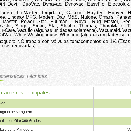
irt Devil, DuoVac, Dynavac, Dynovac, EasyFlo, Electrolux
-Queen, FloMaster, Frigidaire, Galaxie, Hayden, Hoover, 
re, Lindsay MFG, Modern Day, M&S, Nutone, Omar's, Panaso
 Master, Power Star, Pullman,
Royal, Rug Master, Sequ
Master, Singer, Smart, Star, Stealth, Thomas, ThoroMatic, T
Air-Care, Vacuflo (algunas unidades solamente), Vacumaid, Vac
alVac, White Westinghouse, Whirlpool (algunas unidades sola
aguera NO trabaja con válvulas tomacorrientes de 1¼ (Esas
n ser renovadas).
cterísticas Técnicas
arámetros principales
lor
ngitud de Manguera
nija con Giro 360 Grados
ltaje de la Manguera
Vo