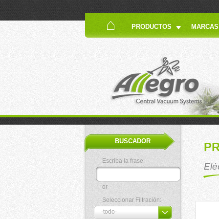
PRODUCTOS
MARCAS
BUSCADOR
P
Escriba la frase:
Elé
or
Seleccionar Filtración: