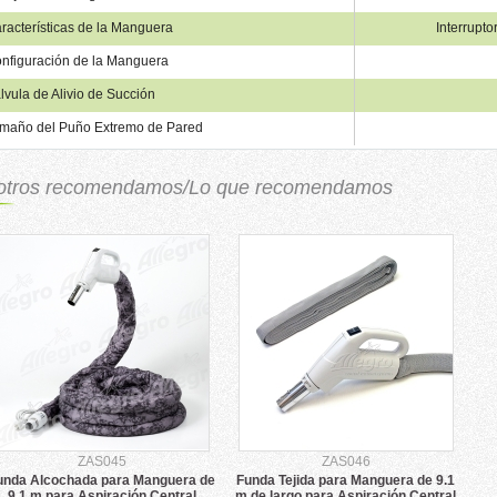
racterísticas de la Manguera
Interrupt
nfiguración de la Manguera
lvula de Alivio de Succión
maño del Puño Extremo de Pared
otros recomendamos/Lo que recomendamos
ZAS045
ZAS046
unda Alcochada para Manguera de
Funda Tejida para Manguera de 9.1
9.1 m para Aspiración Central
m de largo para Aspiración Central