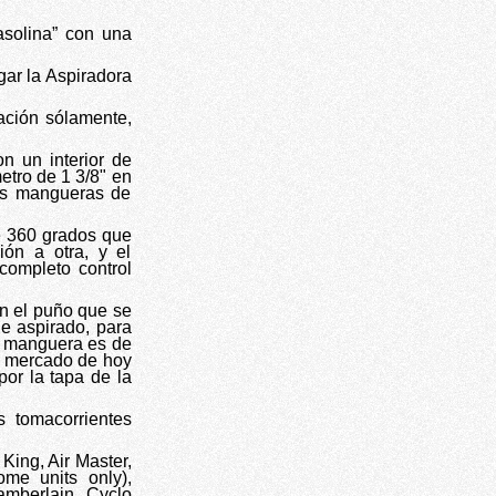
asolina” con una
gar la Aspiradora
ración sólamente,
n un interior de
etro de 1 3/8" en
uas mangueras de
e 360 grados que
ón a otra, y el
completo control
en el puño que se
de aspirado, para
la manguera es de
el mercado de hoy
por la tapa de la
s tomacorrientes
 King, Air Master,
me units only),
amberlain, Cyclo