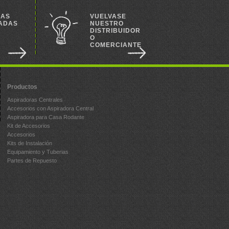
RAS
VUELVASE
ADAS
NUESTRO
DISTRIBUIDOR
O
S
COMERCIANTE
Productos
Aspiradoras Centrales
Accesorios con Aspiradora Central
Aspiradora para Casa Rodante
Kit de Accesorios
Accesorios
Kits de Instalación
Equipamiento y Tuberias
Partes de Repuesto