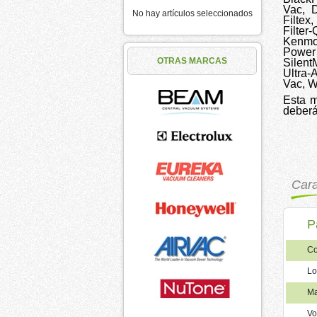
Vac, D
No hay artículos seleccionados
Filtex,
Filter
Kenmo
Power
OTRAS MARCAS
Silent
Ultra-
Vac, W
Esta m
deberá
Cara
P
Co
Lo
Ma
Vo