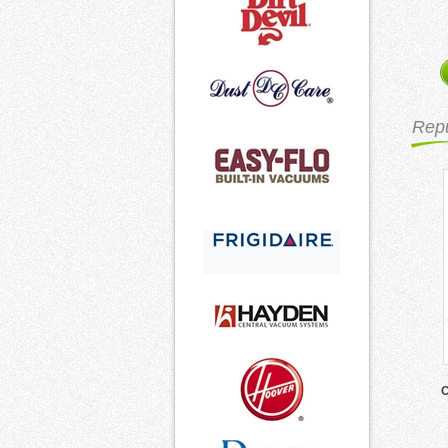
Repu
C