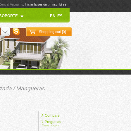
 Central Vacuums,
Iniciar la sesión
or
Inscribirse
SOPORTE
EN
ES
Shopping cart [
0
]
izada
/
Mangueras
Compare
Preguntas
Frecuentes