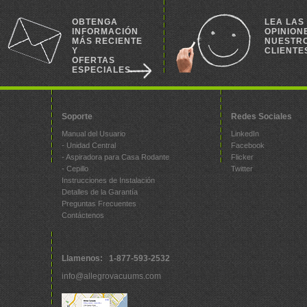
OBTENGA
LEA LAS
INFORMACIÓN
OPINION
MÁS RECIENTE
NUESTR
Y
CLIENTE
OFERTAS
ESPECIALES
Soporte
Redes Sociales
Manual del Usuario
LinkedIn
- Unidad Central
Facebook
- Aspiradora para Casa Rodante
Flicker
- Cepillo
Twitter
Instrucciones de Instalación
Detalles de la Garantía
Preguntas Frecuentes
Contáctenos
Llamenos: 1-877-593-2532
info@allegrovacuums.com