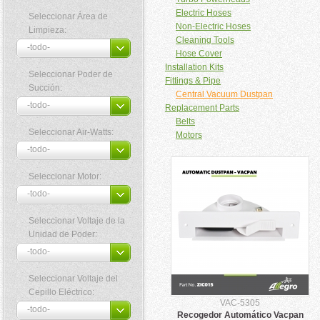
Electric Hoses
Seleccionar Área de
Non-Electric Hoses
Limpieza:
Cleaning Tools
Hose Cover
Installation Kits
Seleccionar Poder de
Fittings & Pipe
Succión:
Central Vacuum Dustpan
Replacement Parts
Belts
Seleccionar Air-Watts:
Motors
Seleccionar Motor:
Seleccionar Voltaje de la
Unidad de Poder:
Seleccionar Voltaje del
Cepillo Eléctrico:
VAC-5305
Recogedor Automático Vacpan