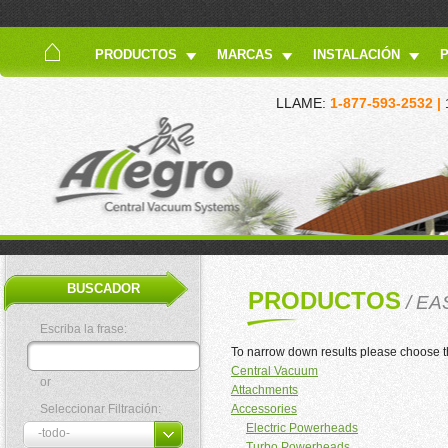
PRODUCTOS
MARCAS
INSTALACIÓN
LLAME:
1-877-593-2532 |
BUSCADOR
PRODUCTOS
/ EA
Escriba la frase:
To narrow down results please choose t
Central Vacuum
or
Attachments
Seleccionar Filtración:
Accessories
Electric Powerheads
Turbo Powerheads