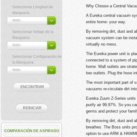
Why Choose a Central Vac
Seleccionar Longitud de
Manguera:
A Eureka central vacuum syst
entire home- your way.
By removing dirt, dust and al
Seleccionar Voltaje de la
Manguera:
vacuum system can be install
virtually no mess.
The Eureka power unit is plac
Seleccionar Configuración de
connected to a system of pip
la Manguera:
home. Wall outlets are strat
two outlets. Plug the hose in
The most important part of 
vacuums re-circulate dirt int
Eureka Zuum Z-Series units c
purify air 99.97%. So you ca
germs and protect your famil
By removing dirt, dust and a
breathes. The Boss units pro
COMPARACIÓN DE ASPIRADO
option to use ARM & HAMMER