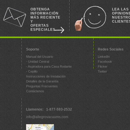
OBTENGA
LEA LAS
INFORMACIÓN
OPINION
MÁS RECIENTE
NUESTR
Y
CLIENTE
OFERTAS
ESPECIALES
Soporte
Redes Sociales
Manual del Usuario
LinkedIn
- Unidad Central
Facebook
- Aspiradora para Casa Rodante
Flicker
- Cepillo
Twitter
Instrucciones de Instalación
Detalles de la Garantía
Preguntas Frecuentes
Contáctenos
Llamenos: 1-877-593-2532
info@allegrovacuums.com