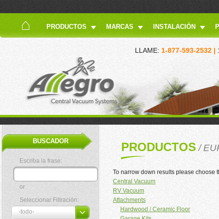
PRODUCTOS
MARCAS
INSTALACIÓN
LLAME:
1-877-593-2532 |
BUSCADOR
PRODUCTOS
/ E
Escriba la frase:
To narrow down results please choose t
Central Vacuum
or
RV Vacuum
Seleccionar Filtración:
Attachments
Hardwood / Ceramic Floor
Garage Kits